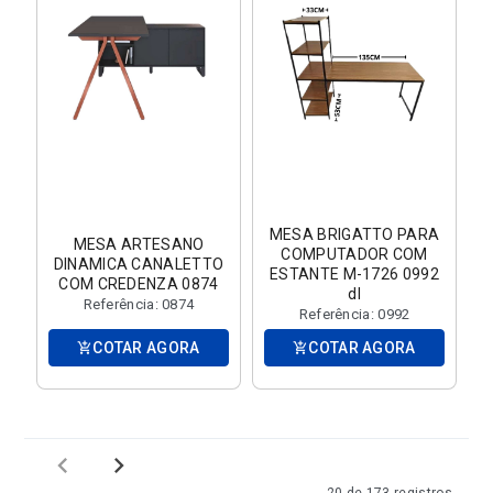
MESA BRIGATTO PARA
MESA ARTESANO
COMPUTADOR COM
DINAMICA CANALETTO
ESTANTE M-1726 0992
COM CREDENZA 0874
dl
Referência: 0874
Referência: 0992
COTAR AGORA
COTAR AGORA
add_shopping_cart
add_shopping_cart
chevron_left
chevron_right