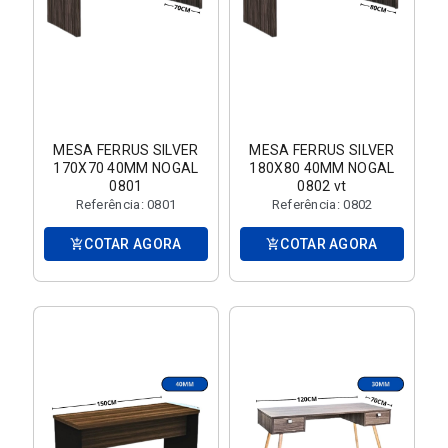
MESA FERRUS SILVER
MESA FERRUS SILVER
170X70 40MM NOGAL
180X80 40MM NOGAL
0801
0802 vt
Referência: 0801
Referência: 0802
COTAR AGORA
COTAR AGORA
add_shopping_cart
add_shopping_cart