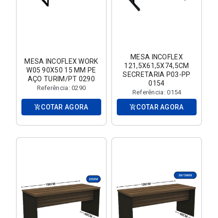
MESA INCOFLEX
MESA INCOFLEX WORK
121,5X61,5X74,5CM
W05 90X50 15 MM PE
SECRETARIA P03-PP
AÇO TURIM/PT 0290
0154
Referência: 0290
Referência: 0154
COTAR AGORA
COTAR AGORA
add_shopping_cart
add_shopping_cart