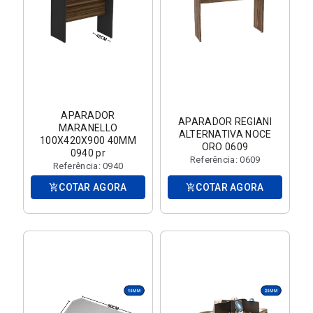
APARADOR
APARADOR REGIANI
MARANELLO
ALTERNATIVA NOCE
100X420X900 40MM
ORO 0609
0940 pr
Referência: 0609
Referência: 0940
COTAR AGORA
COTAR AGORA
add_shopping_cart
add_shopping_cart