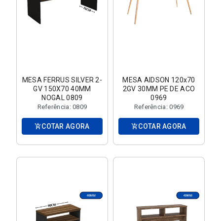
MESA FERRUS SILVER 2-
MESA AIDSON 120x70
GV 150X70 40MM
2GV 30MM PE DE ACO
NOGAL 0809
0969
Referência: 0809
Referência: 0969
COTAR AGORA
COTAR AGORA
add_shopping_cart
add_shopping_cart