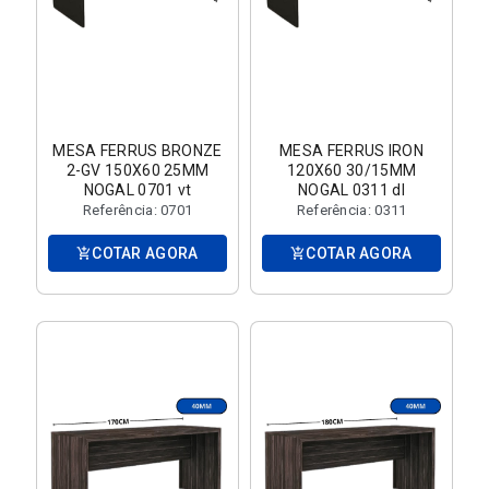
MESA FERRUS BRONZE
MESA FERRUS IRON
2-GV 150X60 25MM
120X60 30/15MM
NOGAL 0701 vt
NOGAL 0311 dl
Referência: 0701
Referência: 0311
COTAR AGORA
COTAR AGORA
add_shopping_cart
add_shopping_cart