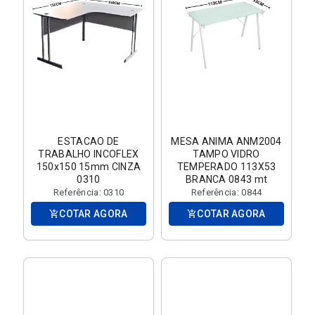
ESTACAO DE
MESA ANIMA ANM2004
TRABALHO INCOFLEX
TAMPO VIDRO
150x150 15mm CINZA
TEMPERADO 113X53
0310
BRANCA 0843 mt
Referência: 0310
Referência: 0844
COTAR AGORA
COTAR AGORA
add_shopping_cart
add_shopping_cart