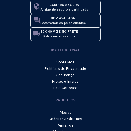
security
COMPRA SEGURA
Ambiente seguro e certificado
forum
BEM AVALIADA
Recomendada pelos clientes
local_shipping
ECONOMIZE NO FRETE
Retire em nossa loja
INSTITUCIONAL
Sobre Nós
Políticas de Privacidade
Segurança
Fretes e Envios
Fale Conosco
PRODUTOS
Mesas
Cadeiras/Poltronas
Armários