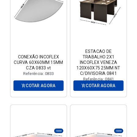
ESTACAO DE
CONEXÃO INCOFLEX
TRABALHO 2X1
CURVA 60X60MM 15MM
INCOFLEX VENEZA
CZA 0833 vt
120X60X75 25MM NT
C/DIVISORIA 0841
Referência: 0833
Referência: 0841
COTAR AGORA
COTAR AGORA
add_shopping_cart
add_shopping_cart