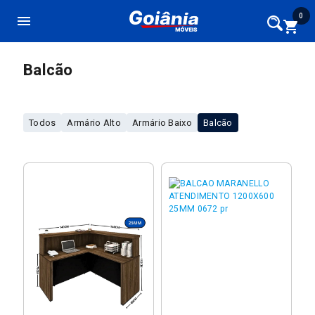
0
menu
shopping_cart
Balcão
Todos
Armário Alto
Armário Baixo
Balcão