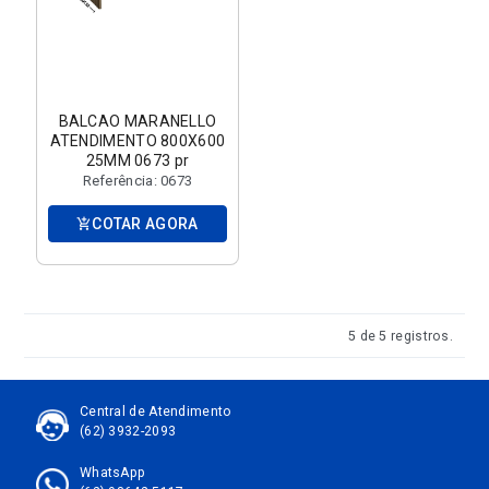
BALCAO MARANELLO
ATENDIMENTO 800X600
25MM 0673 pr
Referência: 0673
COTAR AGORA
add_shopping_cart
5 de 5 registros.
Central de Atendimento
(62) 3932-2093
WhatsApp