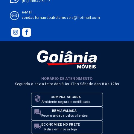
(62) 98642-5117
e-Mail
vendasfernandoabelamoveis@hotmail.com
HORÁRIO DE ATENDIMENTO
Segunda à sexta-feira das 8 às 17hs Sábado das 8 às 12hs
security
COMPRA SEGURA
Ambiente seguro e certificado
forum
BEM AVALIADA
Recomendada pelos clientes
local_shipping
ECONOMIZE NO FRETE
Retire em nossa loja