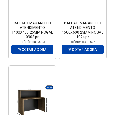
BALCAO MARANELLO
BALCAO MARANELLO
ATENDIMENTO
ATENDIMENTO
1400X400 25MM NOGAL
1500X600 25MM NOGAL
0903 pr
1024 pr
Referência: 0903
Referência: 1024
COTAR AGORA
COTAR AGORA
add_shopping_cart
add_shopping_cart