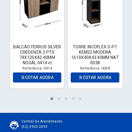
BALCAO FERRUS SILVER
TORRE INCOFLEX S-PT
I
CREDENZA 2 PTS
KEM22 MODENA
74X120X42 40MM
1610X40X43 40MM NAT
NOGAL 0414 vt
0038
Referência: 0414
Referência: 0038
COTAR AGORA
COTAR AGORA
add_shopping_cart
add_shopping_cart
Central de Atendimento
(62) 3932-2093