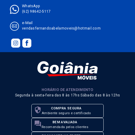
WhatsApp
(62) 98642-5117
e-Mail
vendasfernandoabelamoveis@hotmail.com
HORÁRIO DE ATENDIMENTO
Segunda à sexta-feira das 8 às 17hs Sábado das 8 às 12hs
security
COMPRA SEGURA
Ambiente seguro e certificado
forum
BEM AVALIADA
Recomendada pelos clientes