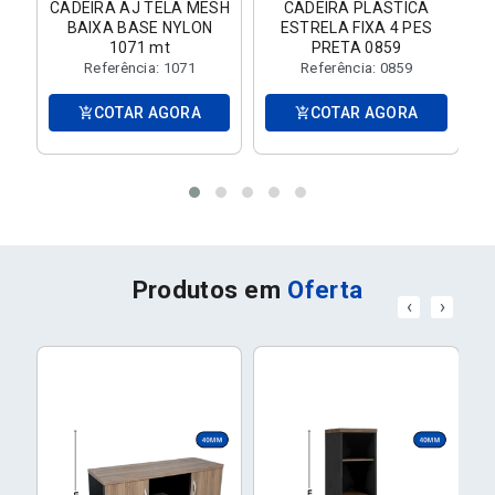
CADEIRA AJ TELA MESH
CADEIRA PLASTICA
G
BAIXA BASE NYLON
ESTRELA FIXA 4 PES
IS
1071 mt
PRETA 0859
Referência: 1071
Referência: 0859
COTAR AGORA
COTAR AGORA
add_shopping_cart
add_shopping_cart
Produtos em
Oferta
‹
›