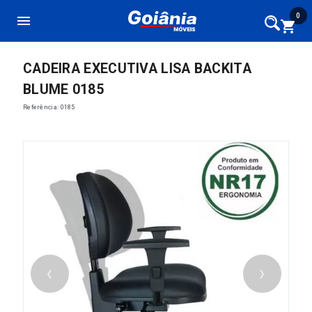
0
menu
shopping_cart
CADEIRA EXECUTIVA LISA BACKITA
BLUME 0185
Referência: 0185
❮
❯