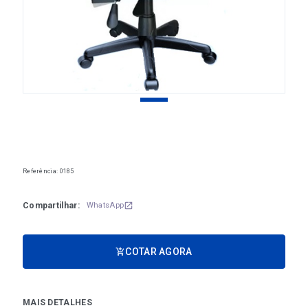
Referência: 0185
Compartilhar:
WhatsApp
open_in_new
COTAR AGORA
add_shopping_cart
MAIS DETALHES