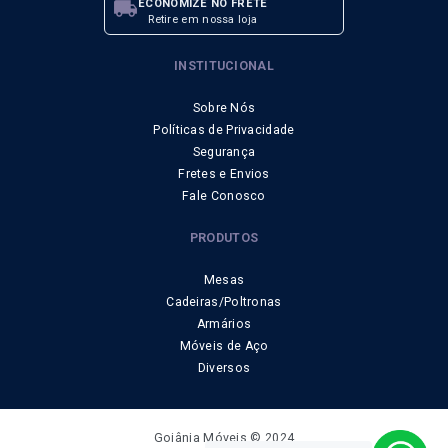
local_shipping
ECONOMIZE NO FRETE
Retire em nossa loja
INSTITUCIONAL
Sobre Nós
Políticas de Privacidade
Segurança
Fretes e Envios
Fale Conosco
PRODUTOS
Mesas
Cadeiras/Poltronas
Armários
Móveis de Aço
Diversos
Goiânia Móveis © 2024